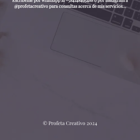
Escríbeme por whatsapp al +584148495488 o por instagram a
@profetacreativo para consultas acerca de mis servicios...
© Profeta Creativo 2024