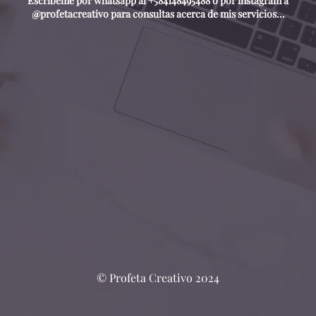
Escríbeme por whatsapp al +584148495488 o por instagram a
@profetacreativo para consultas acerca de mis servicios...
© Profeta Creativo 2024